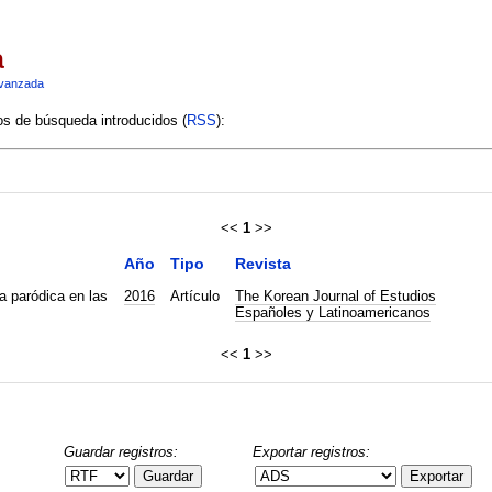
a
vanzada
ios de búsqueda introducidos (
RSS
):
<<
1
>>
Año
Tipo
Revista
a paródica en las
2016
Artículo
The Korean Journal of Estudios
Españoles y Latinoamericanos
<<
1
>>
Guardar registros:
Exportar registros:
Guardar
Exportar