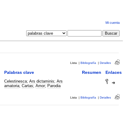
Mi cuenta
Lista
|
Bibliografía
|
Detalles
Palabras clave
Resumen
Enlaces
Celestinesca
;
Ars dictaminis
;
Ars
amatoria
;
Cartas
;
Amor
;
Parodia
Lista
|
Bibliografía
|
Detalles