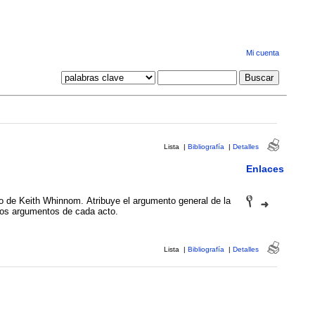
Mi cuenta
Lista
|
Bibliografía
|
Detalles
Enlaces
o de Keith Whinnom. Atribuye el argumento general de la
los argumentos de cada acto.
Lista
|
Bibliografía
|
Detalles