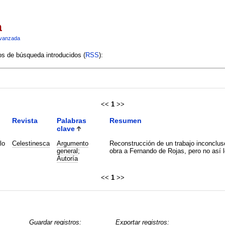
a
vanzada
ios de búsqueda introducidos (
RSS
):
<<
1
>>
Revista
Palabras
Resumen
clave
lo
Celestinesca
Argumento
Reconstrucción de un trabajo inconclus
general
;
obra a Fernando de Rojas, pero no así 
Autoría
<<
1
>>
Guardar registros:
Exportar registros: