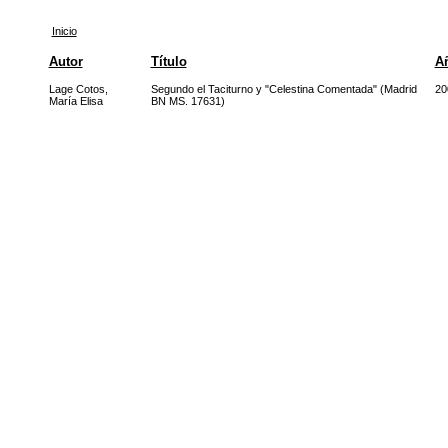
Inicio
Autor
Título
A
Lage Cotos,
Segundo el Taciturno y "Celestina Comentada" (Madrid
20
María Elisa
BN MS. 17631)