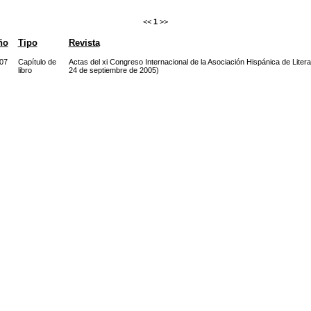
<<
1
>>
ño
Tipo
Revista
07
Capítulo de
Actas del xi Congreso Internacional de la Asociación Hispánica de Liter
libro
24 de septiembre de 2005)