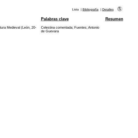
Lista
|
Bibliografía
|
Detalles
Palabras clave
Resumen
atura Medieval (León, 20-
Celestina comentada
;
Fuentes
;
Antonio
de Guevara