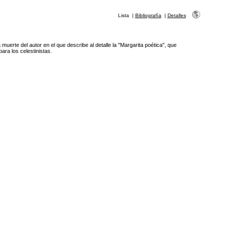
Lista
|
Bibliografía
|
Detalles
 muerte del autor en el que describe al detalle la "Margarita poética", que
ara los celestinistas.