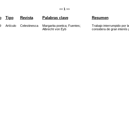
<<
1
>>
o
Tipo
Revista
Palabras clave
Resumen
9
Artículo
Celestinesca
Margarita poetica
;
Fuentes
;
Trabajo interrumpido por la
Albrecht von Eyb
considera de gran interés p