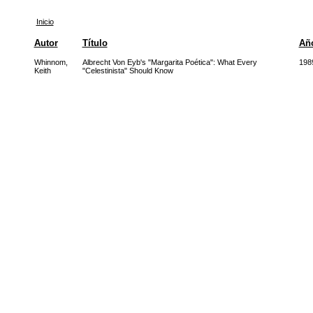
Inicio
Autor
Título
Añ
Whinnom,
Albrecht Von Eyb's "Margarita Poética": What Every
198
Keith
"Celestinista" Should Know