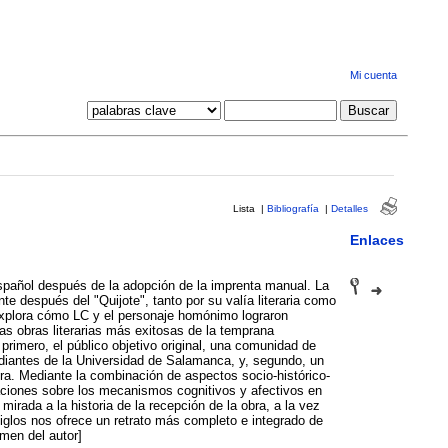
Mi cuenta
Lista
|
Bibliografía
|
Detalles
Enlaces
español después de la adopción de la imprenta manual. La
nte después del "Quijote", tanto por su valía literaria como
 explora cómo LC y el personaje homónimo lograron
as obras literarias más exitosas de la temprana
primero, el público objetivo original, una comunidad de
diantes de la Universidad de Salamanca, y, segundo, un
bra. Mediante la combinación de aspectos socio-histórico-
igaciones sobre los mecanismos cognitivos y afectivos en
mirada a la historia de la recepción de la obra, a la vez
iglos nos ofrece un retrato más completo e integrado de
men del autor]