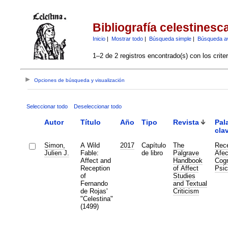
Bibliografía celestinesc
Inicio
|
Mostrar todo
|
Búsqueda simple
|
Búsqueda a
1–2 de 2 registros encontrado(s) con los crite
Opciones de búsqueda y visualización
Seleccionar todo
Deseleccionar todo
Autor
Título
Año
Tipo
Revista
Pal
cla
Simon,
A Wild
2017
Capítulo
The
Rec
Julien J.
Fable:
de libro
Palgrave
Afec
Affect and
Handbook
Cogn
Reception
of Affect
Psic
of
Studies
Fernando
and Textual
de Rojas'
Criticism
"Celestina"
(1499)