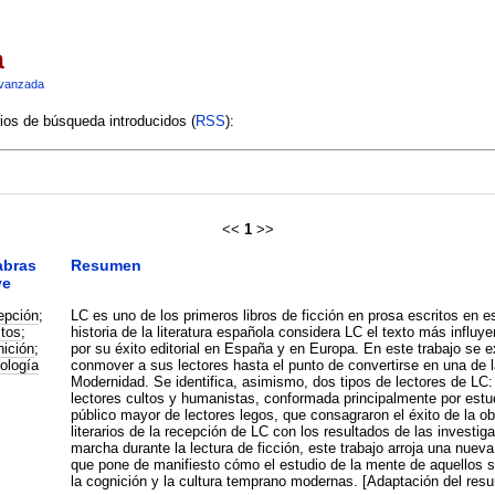
a
vanzada
rios de búsqueda introducidos (
RSS
):
<<
1
>>
abras
Resumen
ve
epción
;
LC es uno de los primeros libros de ficción en prosa escritos en 
tos
;
historia de la literatura española considera LC el texto más influye
ición
;
por su éxito editorial en España y en Europa. En este trabajo se
ología
conmover a sus lectores hasta el punto de convertirse en una de l
Modernidad. Se identifica, asimismo, dos tipos de lectores de LC: 
lectores cultos y humanistas, conformada principalmente por estu
público mayor de lectores legos, que consagraron el éxito de la o
literarios de la recepción de LC con los resultados de las invest
marcha durante la lectura de ficción, este trabajo arroja una nueva 
que pone de manifiesto cómo el estudio de la mente de aquellos s
la cognición y la cultura temprano modernas. [Adaptación del resu