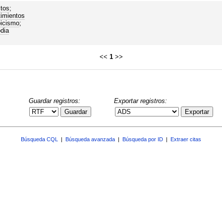
tos
;
imientos
icismo
;
dia
<<
1
>>
Guardar registros:
Exportar registros:
Guardar
Exportar
Búsqueda CQL
|
Búsqueda avanzada
|
Búsqueda por ID
|
Extraer citas