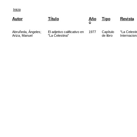
Inicio
Autor
Título
Año
Tipo
Revista
Abruñeda, Ángeles
;
El adjetivo calificativo en
1977
Capítulo
"La Celesti
Ariza, Manuel
"La Celestina"
de libro
Internacion