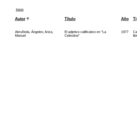
Inicio
Autor
Título
Año
T
Abruñeda, Ángeles
;
Ariza,
El adjetivo calificativo en "La
1977
Ca
Manuel
Celestina"
lib