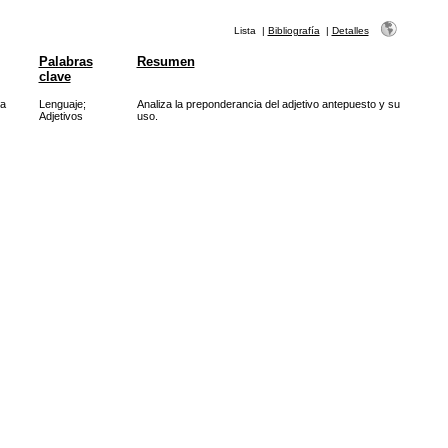
Lista
|
Bibliografía
|
Detalles
Palabras
Resumen
clave
la
Lenguaje
;
Analiza la preponderancia del adjetivo antepuesto y su
Adjetivos
uso.