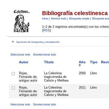
Bibliografía celestinesca
Inicio
|
Mostrar todo
|
Búsqueda simple
|
Búsqueda av
1–2 de 2 registros encontrado(s) con los criter
(
RSS
):
Opciones de búsqueda y visualización
Seleccionar todo
Deseleccionar todo
Autor
Título
Año
Tipo
Revi
Rojas,
La Celestina:
2000
Libro
Fernando de
;
tragicomedia de
antiguo autor
Calisto y Melibea
Rojas,
La Celestina:
2011
Libro
Fernando de
;
tragicomedia de
antiguo autor
Calisto y Melibea
Seleccionar todo
Deseleccionar todo