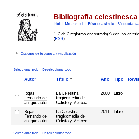
Bibliografía celestinesca
Inicio
|
Mostrar todo
|
Búsqueda simple
|
Búsqueda av
1–2 de 2 registros encontrado(s) con los criter
(
RSS
):
Opciones de búsqueda y visualización
Seleccionar todo
Deseleccionar todo
Autor
Título
Año
Tipo
Revis
Rojas,
La Celestina:
2000
Libro
Fernando de
;
tragicomedia de
antiguo autor
Calisto y Melibea
Rojas,
La Celestina:
2011
Libro
Fernando de
;
tragicomedia de
antiguo autor
Calisto y Melibea
Seleccionar todo
Deseleccionar todo