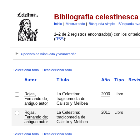
Bibliografía celestinesca
Inicio
|
Mostrar todo
|
Búsqueda simple
|
Búsqueda av
1–2 de 2 registros encontrado(s) con los criter
(
RSS
):
Opciones de búsqueda y visualización
Seleccionar todo
Deseleccionar todo
Autor
Título
Año
Tipo
Revis
Rojas,
La Celestina:
2000
Libro
Fernando de
;
tragicomedia de
antiguo autor
Calisto y Melibea
Rojas,
La Celestina:
2011
Libro
Fernando de
;
tragicomedia de
antiguo autor
Calisto y Melibea
Seleccionar todo
Deseleccionar todo