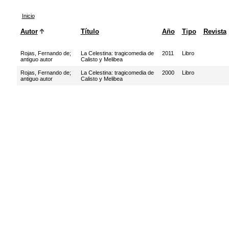
Inicio
Autor
Título
Año
Tipo
Revista
Rojas, Fernando de
;
La Celestina: tragicomedia de
2011
Libro
antiguo autor
Calisto y Melibea
Rojas, Fernando de
;
La Celestina: tragicomedia de
2000
Libro
antiguo autor
Calisto y Melibea