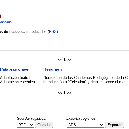
a
vanzada
ios de búsqueda introducidos (
RSS
):
<<
1
>>
Palabras clave
Resumen
Adaptación teatral
;
Número 55 de los Cuadernos Pedagógicos de la Com
Adaptación escénica
introducción a "Celestina" y detalles sobre el mon
<<
1
>>
Guardar registros:
Exportar registros:
Guardar
Exportar