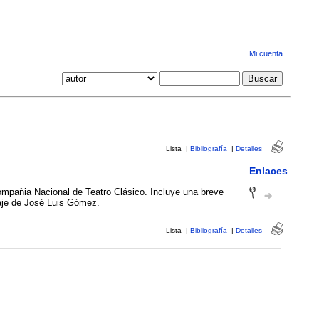
Mi cuenta
Lista
|
Bibliografía
|
Detalles
Enlaces
pañia Nacional de Teatro Clásico. Incluye una breve
taje de José Luis Gómez.
Lista
|
Bibliografía
|
Detalles