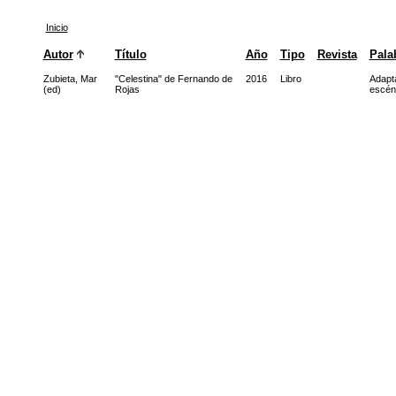
Inicio
Autor
Título
Año
Tipo
Revista
Pala
Zubieta, Mar
"Celestina" de Fernando de
2016
Libro
Adapta
(ed)
Rojas
escén