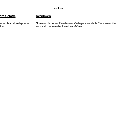
<<
1
>>
bras clave
Resumen
ción teatral
;
Adaptación
Número 55 de los Cuadernos Pedagógicos de la Compañia Naciona
ica
sobre el montaje de José Luis Gómez.