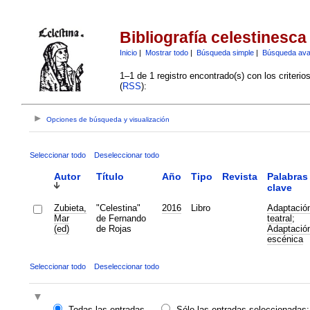
Bibliografía celestinesca
Inicio
|
Mostrar todo
|
Búsqueda simple
|
Búsqueda av
1–1 de 1 registro encontrado(s) con los criteri
(
RSS
):
Opciones de búsqueda y visualización
Seleccionar todo
Deseleccionar todo
Autor
Título
Año
Tipo
Revista
Palabras
clave
Zubieta,
"Celestina"
2016
Libro
Adaptació
Mar
de Fernando
teatral
;
(ed)
de Rojas
Adaptació
escénica
Seleccionar todo
Deseleccionar todo
Todas las entradas
Sólo las entradas seleccionadas: