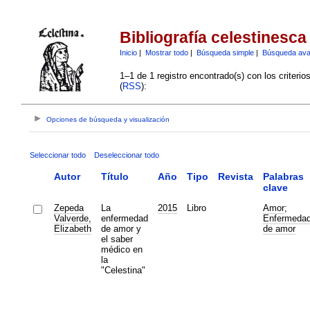
Bibliografía celestinesca
Inicio
|
Mostrar todo
|
Búsqueda simple
|
Búsqueda av
1–1 de 1 registro encontrado(s) con los criteri
(
RSS
):
Opciones de búsqueda y visualización
Seleccionar todo
Deseleccionar todo
Autor
Título
Año
Tipo
Revista
Palabras
clave
Zepeda
La
2015
Libro
Amor
;
Valverde,
enfermedad
Enfermeda
Elizabeth
de amor y
de amor
el saber
médico en
la
"Celestina"