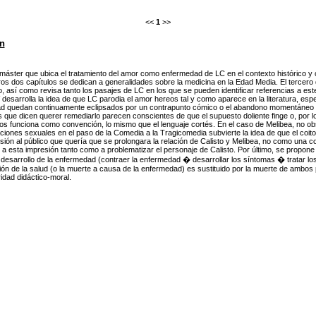
<<
1
>>
n
máster que ubica el tratamiento del amor como enfermedad de LC en el contexto histórico y 
os dos capítulos se dedican a generalidades sobre la medicina en la Edad Media. El tercero d
o, así como revisa tanto los pasajes de LC en los que se pueden identificar referencias a este
V desarrolla la idea de que LC parodia el amor hereos tal y como aparece en la literatura, es
 quedan continuamente eclipsados por un contrapunto cómico o el abandono momentáneo del
 que dicen querer remediarlo parecen conscientes de que el supuesto doliente finge o, por 
s funciona como convención, lo mismo que el lenguaje cortés. En el caso de Melibea, no obst
aciones sexuales en el paso de la Comedia a la Tragicomedia subvierte la idea de que el coi
ión al público que quería que se prolongara la relación de Calisto y Melibea, no como una c
 a esta impresión tanto como a problematizar el personaje de Calisto. Por último, se propo
l desarrollo de la enfermedad (contraer la enfermedad � desarrollar los síntomas � tratar l
ón de la salud (o la muerte a causa de la enfermedad) es sustituido por la muerte de ambo
ridad didáctico-moral.