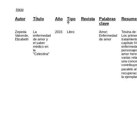
Inicio
Autor
Título
Año
Tipo
Revista
Palabras
Resume
clave
Zepeda
La
2015
Libro
Amor
;
Tesina de 
Valverde,
enfermedad
Enfermedad
Los primer
Elizabeth
de amor y
de amor
tratamient
el saber
capítulo I
médico en
enfermedad
la
personajes
"Celestina"
amor hereo
varias rel
una conces
contribuye
paralelo a
recuperaci
la ejempla