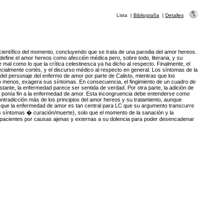
Lista
|
Bibliografía
|
Detalles
científico del momento, concluyendo que se trata de una parodia del amor hereos.
efine el amor hereos como afección médica pero, sobre todo, literaria, y su
 mal como lo que la crítica celestinesca ya ha dicho al respecto. Finalmente, el
pecialmente cortés, y el discurso médico al respecto en general. Los síntomas de la
 personaje del enfermo de amor por parte de Calisto, mientras que los
lo menos, exagera sus síntomas. En consecuencia, el fingimiento de un cuadro de
ante, la enfermedad parece ser sentida de verdad. Por otra parte, la adición de
to ponía fin a la enfermedad de amor. Esta incongruencia debe entenderse como
ontradicción más de los principios del amor hereos y su tratamiento, aunque
ne que la enfermedad de amor es tan central para LC que su argumento transcurre
os síntomas � curación/muerte), solo que el momento de la sanación y la
s pacientes por causas ajenas y externas a su dolencia para poder desencadenar