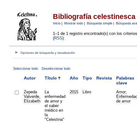
Bibliografía celestinesca
Inicio
|
Mostrar todo
|
Búsqueda simple
|
Búsqueda av
1–1 de 1 registro encontrado(s) con los criteri
(
RSS
):
Opciones de búsqueda y visualización
Seleccionar todo
Deseleccionar todo
Autor
Título
Año
Tipo
Revista
Palabras
clave
Zepeda
La
2015
Libro
Amor
;
Valverde,
enfermedad
Enfermeda
Elizabeth
de amor y
de amor
el saber
médico en
la
"Celestina"