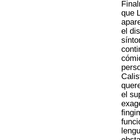
Final
que L
apare
el di
sínt
conti
cómi
perso
Calis
quere
el su
exage
fingi
funci
lengu
obsta