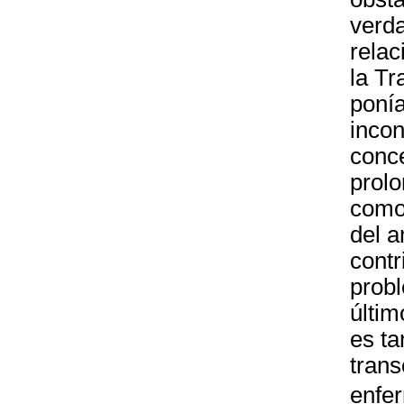
verda
relac
la Tr
ponía
inco
conce
prolo
como 
del a
contr
probl
últim
es ta
trans
enfe