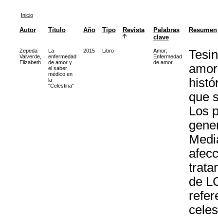
Inicio
Autor
Título
Año
Tipo
Revista
Palabras
Resumen
clave
Zepeda
La
2015
Libro
Amor
;
Tesin
Valverde,
enfermedad
Enfermedad
Elizabeth
de amor y
de amor
amor
el saber
médico en
histó
la
"Celestina"
que s
Los p
gener
Media
afecc
trata
de LC
refer
celes