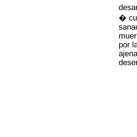
desar
� cur
sanac
muert
por l
ajena
desen