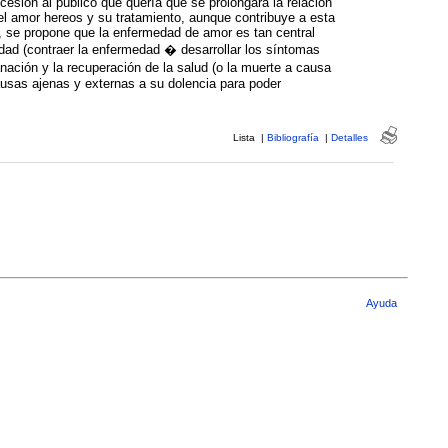
ión al público que quería que se prolongara la relación
el amor hereos y su tratamiento, aunque contribuye a esta
o, se propone que la enfermedad de amor es tan central
edad (contraer la enfermedad � desarrollar los síntomas
ación y la recuperación de la salud (o la muerte a causa
ausas ajenas y externas a su dolencia para poder
Lista
|
Bibliografía
|
Detalles
Ayuda