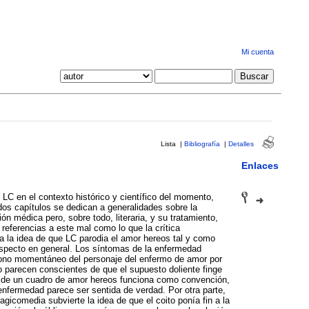
Mi cuenta
Lista
|
Bibliografía
|
Detalles
Enlaces
C en el contexto histórico y científico del momento,
os capítulos se dedican a generalidades sobre la
n médica pero, sobre todo, literaria, y su tratamiento,
referencias a este mal como lo que la crítica
la la idea de que LC parodia el amor hereos tal y como
respecto en general. Los síntomas de la enfermedad
ono momentáneo del personaje del enfermo de amor por
o parecen conscientes de que el supuesto doliente finge
o de un cuadro de amor hereos funciona como convención,
enfermedad parece ser sentida de verdad. Por otra parte,
agicomedia subvierte la idea de que el coito ponía fin a la