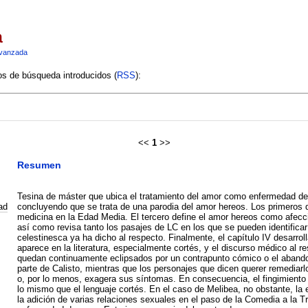
a
vanzada
ios de búsqueda introducidos (
RSS
):
<<
1
>>
Resumen
Tesina de máster que ubica el tratamiento del amor como enfermedad de L
ad
concluyendo que se trata de una parodia del amor hereos. Los primeros d
medicina en la Edad Media. El tercero define el amor hereos como afecció
así como revisa tanto los pasajes de LC en los que se pueden identificar 
celestinesca ya ha dicho al respecto. Finalmente, el capítulo IV desarrol
aparece en la literatura, especialmente cortés, y el discurso médico al 
quedan continuamente eclipsados por un contrapunto cómico o el aband
parte de Calisto, mientras que los personajes que dicen querer remediarl
o, por lo menos, exagera sus síntomas. En consecuencia, el fingimient
lo mismo que el lenguaje cortés. En el caso de Melibea, no obstante, la 
la adición de varias relaciones sexuales en el paso de la Comedia a la Tr