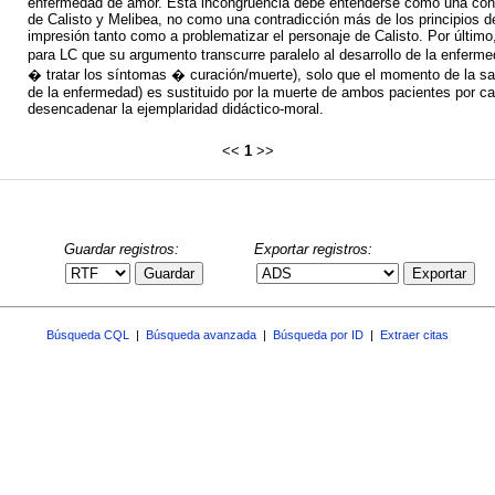
enfermedad de amor. Esta incongruencia debe entenderse como una conces
de Calisto y Melibea, no como una contradicción más de los principios d
impresión tanto como a problematizar el personaje de Calisto. Por últim
para LC que su argumento transcurre paralelo al desarrollo de la enferm
� tratar los síntomas � curación/muerte), solo que el momento de la san
de la enfermedad) es sustituido por la muerte de ambos pacientes por c
desencadenar la ejemplaridad didáctico-moral.
<<
1
>>
Guardar registros:
Exportar registros:
Guardar
Exportar
Búsqueda CQL
|
Búsqueda avanzada
|
Búsqueda por ID
|
Extraer citas