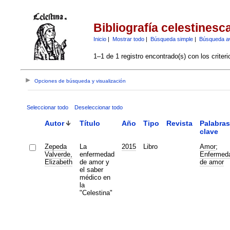
Bibliografía celestinesc
Inicio
|
Mostrar todo
|
Búsqueda simple
|
Búsqueda a
1–1 de 1 registro encontrado(s) con los criter
Opciones de búsqueda y visualización
Seleccionar todo
Deseleccionar todo
Autor
Título
Año
Tipo
Revista
Palabras
clave
Zepeda
La
2015
Libro
Amor
;
Valverde,
enfermedad
Enfermed
Elizabeth
de amor y
de amor
el saber
médico en
la
"Celestina"