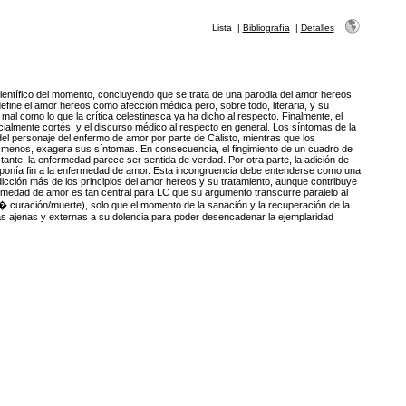
Lista
|
Bibliografía
|
Detalles
ientífico del momento, concluyendo que se trata de una parodia del amor hereos.
efine el amor hereos como afección médica pero, sobre todo, literaria, y su
mal como lo que la crítica celestinesca ya ha dicho al respecto. Finalmente, el
ecialmente cortés, y el discurso médico al respecto en general. Los síntomas de la
personaje del enfermo de amor por parte de Calisto, mientras que los
o menos, exagera sus síntomas. En consecuencia, el fingimiento de un cuadro de
nte, la enfermedad parece ser sentida de verdad. Por otra parte, la adición de
to ponía fin a la enfermedad de amor. Esta incongruencia debe entenderse como una
dicción más de los principios del amor hereos y su tratamiento, aunque contribuye
ermedad de amor es tan central para LC que su argumento transcurre paralelo al
� curación/muerte), solo que el momento de la sanación y la recuperación de la
as ajenas y externas a su dolencia para poder desencadenar la ejemplaridad