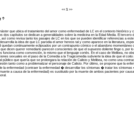
<<
1
>>
n
áster que ubica el tratamiento del amor como enfermedad de LC en el contexto histórico y c
s dos capítulos se dedican a generalidades sobre la medicina en la Edad Media. El tercero d
, así como revisa tanto los pasajes de LC en los que se pueden identificar referencias a este 
 desarrolla la idea de que LC parodia el amor hereos tal y como aparece en la literatura, esp
 quedan continuamente eclipsados por un contrapunto cómico o el abandono momentáneo del 
que dicen querer remediarlo parecen conscientes de que el supuesto doliente finge o, por l
 funciona como convención, lo mismo que el lenguaje cortés. En el caso de Melibea, no obsta
ciones sexuales en el paso de la Comedia a la Tragicomedia subvierte la idea de que el coi
l público que quería que se prolongara la relación de Calisto y Melibea, no como una contra
esión tanto como a problematizar el personaje de Calisto. Por último, se propone que la enf
de la enfermedad (contraer la enfermedad � desarrollar los síntomas � tratar los síntomas 
 muerte a causa de la enfermedad) es sustituido por la muerte de ambos pacientes por caus
oral.