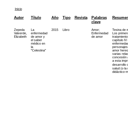
Inicio
Autor
Título
Año
Tipo
Revista
Palabras
Resume
clave
Zepeda
La
2015
Libro
Amor
;
Tesina de m
Valverde,
enfermedad
Enfermedad
Los primero
Elizabeth
de amor y
de amor
tratamiento
el saber
capítulo IV
médico en
enfermedad
la
personajes 
"Celestina"
amor hereos
varias rela
concesión a
a esta impr
desarrollo 
salud (o la
didáctico-m