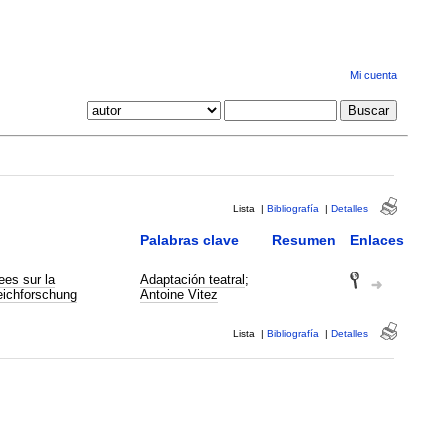
Mi cuenta
Lista
|
Bibliografía
|
Detalles
Palabras clave
Resumen
Enlaces
es sur la
Adaptación teatral
;
eichforschung
Antoine Vitez
Lista
|
Bibliografía
|
Detalles