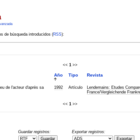
a
vanzada
ios de búsqueda introducidos (
RSS
):
<<
1
>>
Año
Tipo
Revista
eu de l'acteur d'après sa
1992
Artículo
Lendemains: Etudes Compare
France/Vergleichende Frankr
<<
1
>>
Guardar registros:
Exportar registros:
Guardar
Exportar