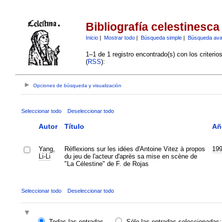
Bibliografía celestinesca
Inicio
|
Mostrar todo
|
Búsqueda simple
|
Búsqueda av
1–1 de 1 registro encontrado(s) con los criteri
(
RSS
):
Opciones de búsqueda y visualización
Seleccionar todo
Deseleccionar todo
Autor
Título
Añ
Yang,
Réflexions sur les idées d'Antoine Vitez à propos
19
Li-Li
du jeu de l'acteur d'après sa mise en scène de
"La Célestine" de F. de Rojas
Seleccionar todo
Deseleccionar todo
Todas las entradas
Sólo las entradas seleccionadas: