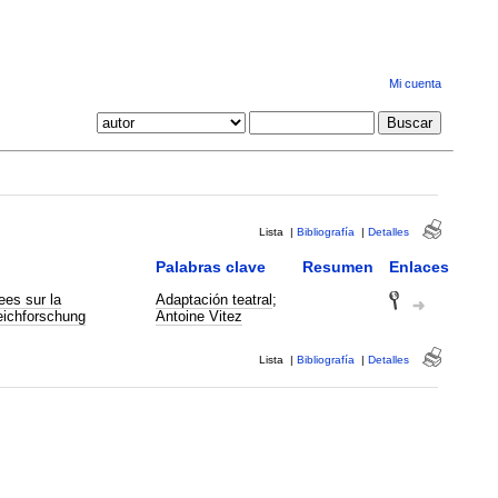
Mi cuenta
Lista
|
Bibliografía
|
Detalles
Palabras clave
Resumen
Enlaces
es sur la
Adaptación teatral
;
eichforschung
Antoine Vitez
Lista
|
Bibliografía
|
Detalles