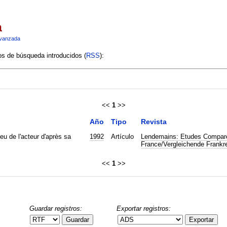
a
vanzada
ios de búsqueda introducidos (
RSS
):
<<
1
>>
Año
Tipo
Revista
eu de l'acteur d'après sa
1992
Artículo
Lendemains: Etudes Compare
France/Vergleichende Frankr
<<
1
>>
Guardar registros:
Exportar registros:
Guardar
Exportar