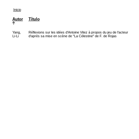
Inicio
Autor
Título
Yang,
Réflexions sur les idées d'Antoine Vitez à propos du jeu de l'acteur
Li-Li
d'après sa mise en scène de "La Célestine" de F. de Rojas