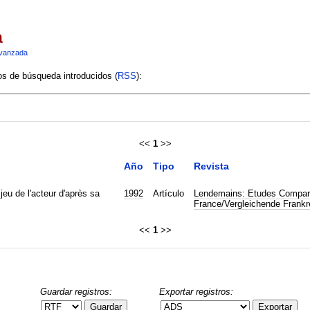
a
vanzada
ios de búsqueda introducidos (
RSS
):
<<
1
>>
Año
Tipo
Revista
jeu de l'acteur d'après sa
1992
Artículo
Lendemains: Etudes Compare
France/Vergleichende Frankr
<<
1
>>
Guardar registros:
Exportar registros:
Guardar
Exportar