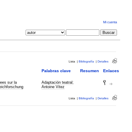
Mi cuenta
Lista
|
Bibliografía
|
Detalles
Palabras clave
Resumen
Enlaces
es sur la
Adaptación teatral
;
eichforschung
Antoine Vitez
Lista
|
Bibliografía
|
Detalles