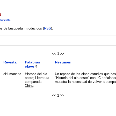
a
vanzada
ios de búsqueda introducidos (
RSS
):
<<
1
>>
Revista
Palabras
Resumen
clave
eHumansita
Historia del ala
Un repaso de los cinco estudios que has
oeste
;
Literatura
"Historia del ala oeste" con LC señalando
comparada
;
muestra la necesidad de volver a compa
China
<<
1
>>