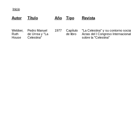
Inicio
Autor
Título
Año
Tipo
Revista
Webber,
Pedro Manuel
1977
Capítulo
"La Celestina" y su contorno social
Ruth
de Urrea y "La
de libro
Actas del I Congreso Internacional
House
Celestina"
sobre la "Celestina"