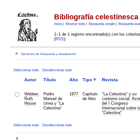
Bibliografía celestinesca
Inicio
|
Mostrar todo
|
Búsqueda simple
|
Búsqueda av
1–1 de 1 registro encontrado(s) con los criteri
(
RSS
):
Opciones de búsqueda y visualización
Seleccionar todo
Deseleccionar todo
Autor
Título
Año
Tipo
Revista
Webber,
Pedro
1977
Capítulo
"La Celestina" y su
Ruth
Manuel de
de libro
contorno social. Act
House
Urrea y "La
del I Congreso
Celestina"
Internacional sobre l
"Celestina"
Seleccionar todo
Deseleccionar todo