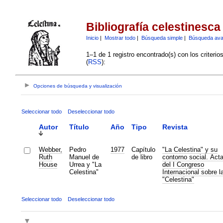
Bibliografía celestinesca
Inicio
|
Mostrar todo
|
Búsqueda simple
|
Búsqueda av
1–1 de 1 registro encontrado(s) con los criteri
(
RSS
):
Opciones de búsqueda y visualización
Seleccionar todo
Deseleccionar todo
Autor
Título
Año
Tipo
Revista
Webber,
Pedro
1977
Capítulo
"La Celestina" y su
Ruth
Manuel de
de libro
contorno social. Act
House
Urrea y "La
del I Congreso
Celestina"
Internacional sobre l
"Celestina"
Seleccionar todo
Deseleccionar todo