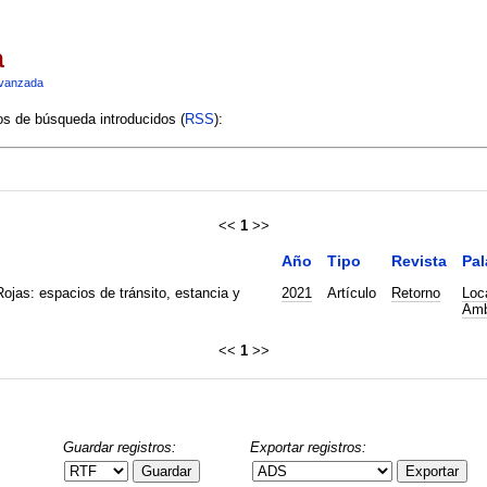
a
vanzada
ios de búsqueda introducidos (
RSS
):
<<
1
>>
Año
Tipo
Revista
Pal
ojas: espacios de tránsito, estancia y
2021
Artículo
Retorno
Loc
Amb
<<
1
>>
Guardar registros:
Exportar registros:
Guardar
Exportar