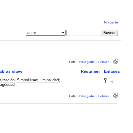
Mi cuenta
Lista
|
Bibliografía
|
Detalles
abras clave
Resumen
Enlaces
alización
;
Simbolismo
;
Liminalidad
;
igüedad
Lista
|
Bibliografía
|
Detalles