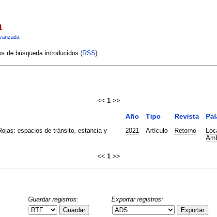
a
vanzada
ios de búsqueda introducidos (
RSS
):
<<
1
>>
Año
Tipo
Revista
Pal
ojas: espacios de tránsito, estancia y
2021
Artículo
Retorno
Loc
Amb
<<
1
>>
Guardar registros:
Exportar registros:
Guardar
Exportar