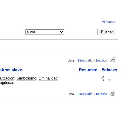
Mi cuenta
Lista
|
Bibliografía
|
Detalles
abras clave
Resumen
Enlaces
alización
;
Simbolismo
;
Liminalidad
;
igüedad
Lista
|
Bibliografía
|
Detalles