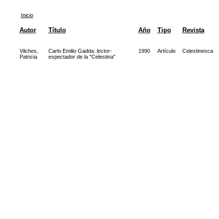
Inicio
Autor
Título
Año
Tipo
Revista
Vilches,
Carlo Emilio Gadda: lector-
1990
Artículo
Celestinesca
Patricia
espectador de la "Celestina"