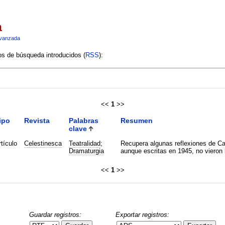
a
vanzada
ios de búsqueda introducidos (
RSS
):
<<
1
>>
ipo
Revista
Palabras
Resumen
clave
tículo
Celestinesca
Teatralidad
;
Recupera algunas reflexiones de Car
Dramaturgia
aunque escritas en 1945, no vieron 
<<
1
>>
Guardar registros:
Exportar registros: