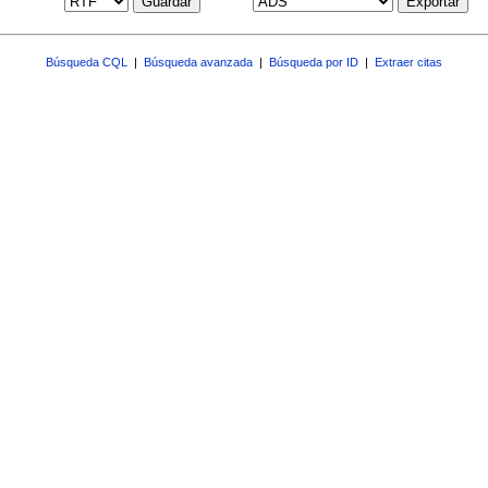
Guardar
Exportar
Búsqueda CQL
|
Búsqueda avanzada
|
Búsqueda por ID
|
Extraer citas