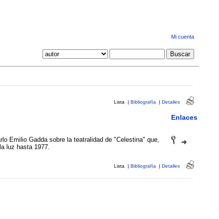
Mi cuenta
Lista
|
Bibliografía
|
Detalles
Enlaces
lo Emilio Gadda sobre la teatralidad de "Celestina" que,
la luz hasta 1977.
Lista
|
Bibliografía
|
Detalles