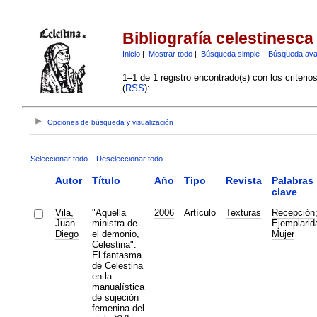
Bibliografía celestinesca
Inicio
|
Mostrar todo
|
Búsqueda simple
|
Búsqueda av
1–1 de 1 registro encontrado(s) con los criteri
(
RSS
):
Opciones de búsqueda y visualización
Seleccionar todo
Deseleccionar todo
Autor
Título
Año
Tipo
Revista
Palabras
clave
Vila,
"Aquella
2006
Artículo
Texturas
Recepción
Juan
ministra de
Ejemplarid
Diego
el demonio,
Mujer
Celestina":
El fantasma
de Celestina
en la
manualística
de sujeción
femenina del