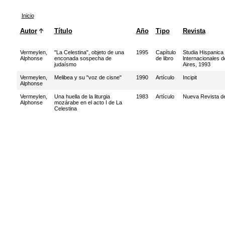
Inicio
Autor
Título
Año
Tipo
Revista
Vermeylen,
"La Celestina", objeto de una
1995
Capítulo
Studia Hispanica 
Alphonse
enconada sospecha de
de libro
lnternacionales 
judaísmo
Aires, 1993
Vermeylen,
Melibea y su "voz de cisne"
1990
Artículo
Incipit
Alphonse
Vermeylen,
Una huella de la liturgia
1983
Artículo
Nueva Revista de
Alphonse
mozárabe en el acto I de La
Celestina