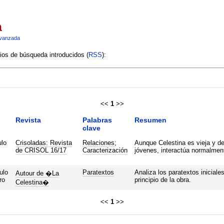
a
vanzada
rios de búsqueda introducidos (
RSS
):
<<
1
>>
Revista
Palabras
Resumen
clave
ulo
Crisoladas: Revista
Relaciones
;
Aunque Celestina es vieja y de
de CRISOL 16/17
Caracterización
jóvenes, interactúa normalment
ulo
Paratextos
Analiza los paratextos inicial
Autour de �La
ro
principio de la obra.
Celestina�
<<
1
>>