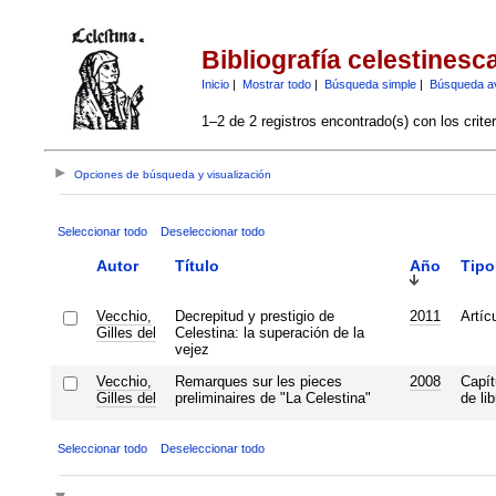
Bibliografía celestinesc
Inicio
|
Mostrar todo
|
Búsqueda simple
|
Búsqueda a
1–2 de 2 registros encontrado(s) con los crite
Opciones de búsqueda y visualización
Seleccionar todo
Deseleccionar todo
Autor
Título
Año
Tipo
Vecchio,
Decrepitud y prestigio de
2011
Artíc
Gilles del
Celestina: la superación de la
vejez
Vecchio,
Remarques sur les pieces
2008
Capít
Gilles del
preliminaires de "La Celestina"
de lib
Seleccionar todo
Deseleccionar todo