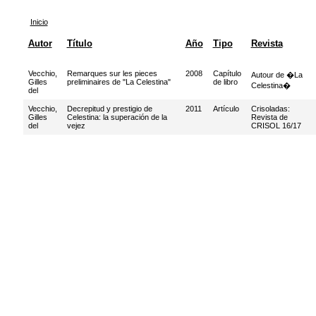
Inicio
Autor
Título
Año
Tipo
Revista
Vecchio,
Remarques sur les pieces
2008
Capítulo
Autour de �La
Gilles
preliminaires de "La Celestina"
de libro
Celestina�
del
Vecchio,
Decrepitud y prestigio de
2011
Artículo
Crisoladas:
Gilles
Celestina: la superación de la
Revista de
del
vejez
CRISOL 16/17