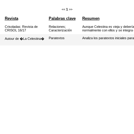
<<
1
>>
Revista
Palabras clave
Resumen
Crisoladas: Revista de
Relaciones
;
Aunque Celestina es vieja y debería
CRISOL 16/17
Caracterización
normalmente con ellos y se integra
Paratextos
Analiza los paratextos iniciales par
Autour de �La Celestina�