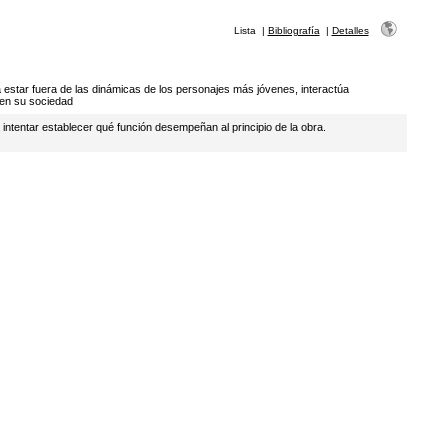
Lista
|
Bibliografía
|
Detalles
 estar fuera de las dinámicas de los personajes más jóvenes, interactúa
 en su sociedad
a intentar establecer qué función desempeñan al principio de la obra.