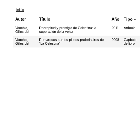
Inicio
Autor
Título
Año
Tipo
Vecchio,
Decrepitud y prestigio de Celestina: la
2011
Artículo
Gilles del
superación de la vejez
Vecchio,
Remarques sur les pieces preliminaires de
2008
Capítulo
Gilles del
"La Celestina"
de libro