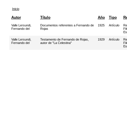
Inicio
Autor
Título
Año
Tipo
Re
Valle Lersundi,
Documentos referentes a Fernando de
1925
Artículo
Re
Fernando del
Rojas
Fil
Es
Valle Lersundi,
Testamento de Fernando de Rojas,
1929
Artículo
Re
Fernando del
autor de "La Celestina"
Fil
Es