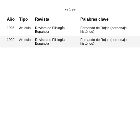
<<
1
>>
Año
Tipo
Revista
Palabras clave
1925
Artículo
Revista de Filología
Fernando de Rojas (personaje
Española
histórico)
1929
Artículo
Revista de Filología
Fernando de Rojas (personaje
Española
histórico)