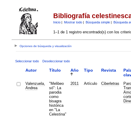
Bibliografía celestinesc
Inicio
|
Mostrar todo
|
Búsqueda simple
|
Búsqueda a
1–1 de 1 registro encontrado(s) con los criter
Opciones de búsqueda y visualización
Seleccionar todo
Deseleccionar todo
Autor
Título
Año
Tipo
Revista
Pal
cla
Valenzuela,
"Melibeo
2011
Artículo
Ciberletras
Paro
Andrea
só": La
Tran
parodia
Amo
como
cort
bisagra
Dine
histórica
en "La
Celestina"