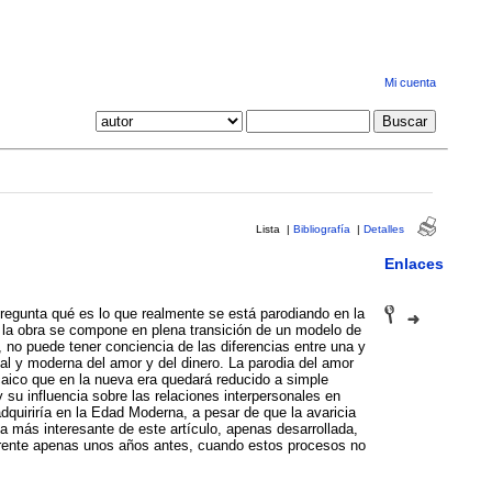
Mi cuenta
Lista
|
Bibliografía
|
Detalles
Enlaces
pregunta qué es lo que realmente se está parodiando en la
 la obra se compone en plena transición de un modelo de
 no puede tener conciencia de las diferencias entre una y
al y moderna del amor y del dinero. La parodia del amor
caico que en la nueva era quedará reducido a simple
 su influencia sobre las relaciones interpersonales en
adquiriría en la Edad Moderna, a pesar de que la avaricia
a más interesante de este artículo, apenas desarrollada,
ferente apenas unos años antes, cuando estos procesos no