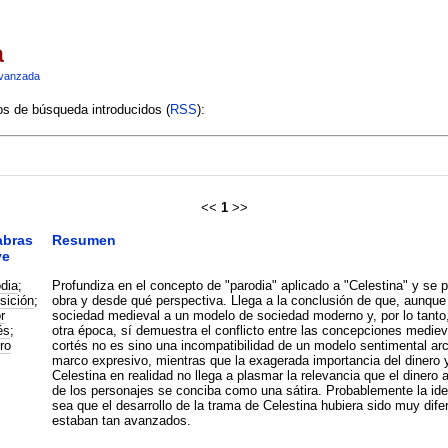
a
vanzada
ios de búsqueda introducidos (
RSS
):
<<
1
>>
abras
Resumen
ve
dia
;
Profundiza en el concepto de "parodia" aplicado a "Celestina" y se 
sición
;
obra y desde qué perspectiva. Llega a la conclusión de que, aunque
r
sociedad medieval a un modelo de sociedad moderno y, por lo tanto,
és
;
otra época, sí demuestra el conflicto entre las concepciones mediev
ro
cortés no es sino una incompatibilidad de un modelo sentimental ar
marco expresivo, mientras que la exagerada importancia del dinero y
Celestina en realidad no llega a plasmar la relevancia que el dinero 
de los personajes se conciba como una sátira. Probablemente la ide
sea que el desarrollo de la trama de Celestina hubiera sido muy di
estaban tan avanzados.