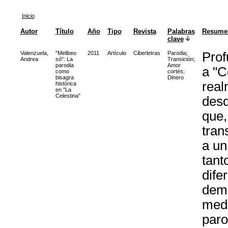
Inicio
Autor
Título
Año
Tipo
Revista
Palabras
Resume
clave
Valenzuela,
"Melibeo
2011
Artículo
Ciberletras
Parodia
;
Prof
Andrea
só": La
Transición
;
parodia
Amor
a "C
como
cortés
;
bisagra
Dinero
real
histórica
en "La
Celestina"
desd
que,
tran
a un
tant
dife
demu
medi
paro