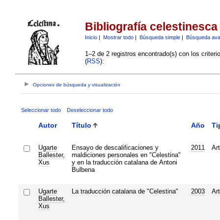
Bibliografía celestinesca
Inicio
|
Mostrar todo
|
Búsqueda simple
|
Búsqueda av
1–2 de 2 registros encontrado(s) con los criter
(
RSS
):
Opciones de búsqueda y visualización
Seleccionar todo
Deseleccionar todo
Autor
Título
Año
Ti
Ugarte
Ensayo de descalificaciones y
2011
Art
Ballester,
maldiciones personales en "Celestina"
Xus
y en la traducción catalana de Antoni
Bulbena
Ugarte
La traducción catalana de "Celestina"
2003
Art
Ballester,
Xus