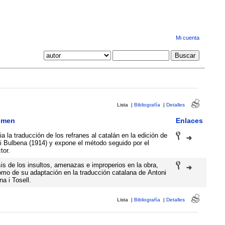
Mi cuenta
Lista
|
Bibliografía
|
Detalles
umen
Enlaces
a la traducción de los refranes al catalán en la edición de
i Bulbena (1914) y expone el método seguido por el
tor.
sis de los insultos, amenazas e improperios en la obra,
omo de su adaptación en la traducción catalana de Antoni
a i Tosell.
Lista
|
Bibliografía
|
Detalles