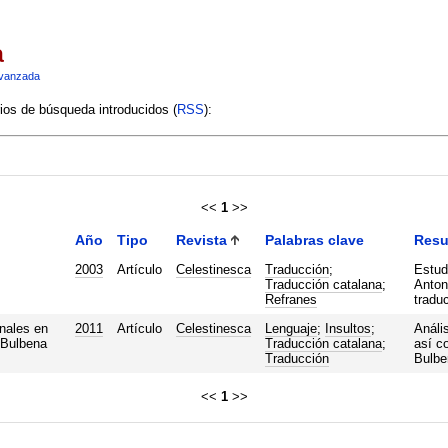
a
vanzada
rios de búsqueda introducidos (
RSS
):
<<
1
>>
Año
Tipo
Revista
Palabras clave
Res
2003
Artículo
Celestinesca
Traducción
;
Estudi
Traducción catalana
;
Anton
Refranes
traduc
nales en
2011
Artículo
Celestinesca
Lenguaje
;
Insultos
;
Análi
 Bulbena
Traducción catalana
;
así c
Traducción
Bulben
<<
1
>>