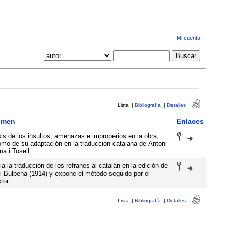
Mi cuenta
Lista
|
Bibliografía
|
Detalles
umen
Enlaces
sis de los insultos, amenazas e improperios en la obra,
omo de su adaptación en la traducción catalana de Antoni
a i Tosell.
a la traducción de los refranes al catalán en la edición de
i Bulbena (1914) y expone el método seguido por el
tor.
Lista
|
Bibliografía
|
Detalles