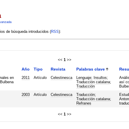
a
vanzada
rios de búsqueda introducidos (
RSS
):
<<
1
>>
Año
Tipo
Revista
Palabras clave
Res
nales en
2011
Artículo
Celestinesca
Lenguaje
;
Insultos
;
Análi
 Bulbena
Traducción catalana
;
así c
Traducción
Bulben
2003
Artículo
Celestinesca
Traducción
;
Estudi
Traducción catalana
;
Anton
Refranes
traduc
<<
1
>>