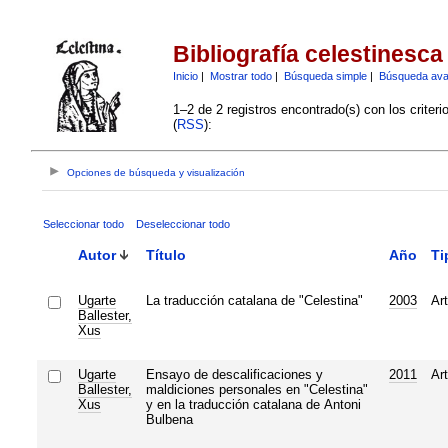
Bibliografía celestinesca
Inicio
|
Mostrar todo
|
Búsqueda simple
|
Búsqueda av
1–2 de 2 registros encontrado(s) con los criter
(
RSS
):
Opciones de búsqueda y visualización
Seleccionar todo
Deseleccionar todo
Autor
Título
Año
Ti
Ugarte
La traducción catalana de "Celestina"
2003
Art
Ballester,
Xus
Ugarte
Ensayo de descalificaciones y
2011
Art
Ballester,
maldiciones personales en "Celestina"
Xus
y en la traducción catalana de Antoni
Bulbena