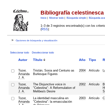
Bibliografía celestinesca
Inicio
|
Mostrar todo
|
Búsqueda simple
|
Búsqueda av
1–3 de 3 registros encontrado(s) con los criter
(
RSS
):
Opciones de búsqueda y visualización
Seleccionar todo
Deseleccionar todo
Autor
Título
Año
Tipo
R
Tozer,
Tristán, Sosia and Centurio as
2004
Artículo
L
Amanda
Burlesque Figures
J. A.
Tozer,
The Disjunctive voice in
2002
Artículo
B
Amanda
"Celestina": A Reformulation of
H
J. A.
Melibea's Desire
S
Tozer,
La identidad masculina en
2003
Artículo
C
Amanda
"Celestina": la emasculación