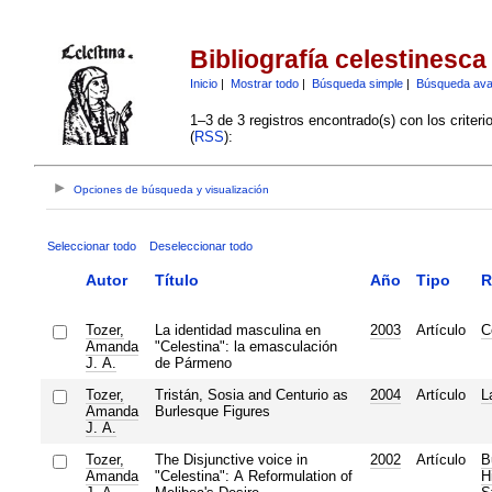
Bibliografía celestinesca
Inicio
|
Mostrar todo
|
Búsqueda simple
|
Búsqueda av
1–3 de 3 registros encontrado(s) con los criter
(
RSS
):
Opciones de búsqueda y visualización
Seleccionar todo
Deseleccionar todo
Autor
Título
Año
Tipo
R
Tozer,
La identidad masculina en
2003
Artículo
C
Amanda
"Celestina": la emasculación
J. A.
de Pármeno
Tozer,
Tristán, Sosia and Centurio as
2004
Artículo
L
Amanda
Burlesque Figures
J. A.
Tozer,
The Disjunctive voice in
2002
Artículo
B
Amanda
"Celestina": A Reformulation of
H