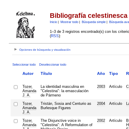
Bibliografía celestinesca
Inicio
|
Mostrar todo
|
Búsqueda simple
|
Búsqueda av
1–3 de 3 registros encontrado(s) con los criter
(
RSS
):
Opciones de búsqueda y visualización
Seleccionar todo
Deseleccionar todo
Autor
Título
Año
Tipo
R
Tozer,
La identidad masculina en
2003
Artículo
C
Amanda
"Celestina": la emasculación
J. A.
de Pármeno
Tozer,
Tristán, Sosia and Centurio as
2004
Artículo
L
Amanda
Burlesque Figures
J. A.
Tozer,
The Disjunctive voice in
2002
Artículo
B
Amanda
"Celestina": A Reformulation of
H