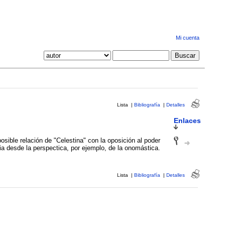
Mi cuenta
Lista
|
Bibliografía
|
Detalles
Enlaces
posible relación de "Celestina" con la oposición al poder
ia desde la perspectica, por ejemplo, de la onomástica.
Lista
|
Bibliografía
|
Detalles