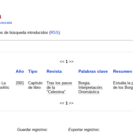
a
vanzada
ios de búsqueda introducidos (
RSS
):
<<
1
>>
Año
Tipo
Revista
Palabras clave
Resumen
 La
2001
Capítulo
Tras los pasos
Borgia
;
Estudia la 
olític
de libro
de la
Interpretación
;
de los Borg
"Celestina"
Onomástica
<<
1
>>
Guardar registros:
Exportar registros: